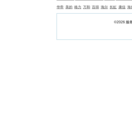
华帝
美的
格力
万和
百得
海尔
长虹
康佳
海
©2026