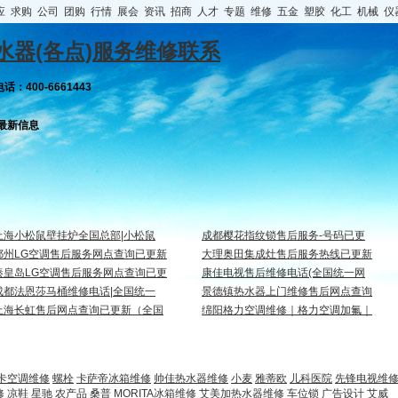
应
求购
公司
团购
行情
展会
资讯
招商
人才
专题
维修
五金
塑胶
化工
机械
仪
水器(各点)服务维修联系
：400-6661443
最新信息
上海小松鼠壁挂炉全国总部|小松鼠
成都樱花指纹锁售后服务-号码已更
鄂州LG空调售后服务网点查询已更新
大理奥田集成灶售后服务热线已更新
秦皇岛LG空调售后服务网点查询已更
康佳电视售后维修电话(全国统一网
成都法恩莎马桶维修电话|全国统一
景德镇热水器上门维修售后网点查询
上海长虹售后网点查询已更新（全国
绵阳格力空调维修｜格力空调加氟｜
卡空调维修
螺栓
卡萨帝冰箱维修
帅佳热水器维修
小麦
雅蒂欧
儿科医院
先锋电视维
修
凉鞋
星驰
农产品
桑普
MORITA冰箱维修
艾美加热水器维修
车位锁
广告设计
艾威