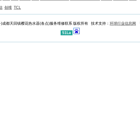
信
创维
TCL
 服务)成都天回镇樱花热水器(各点)服务维修联系 版权所有 技术支持：
环球行业信息网
访
51La