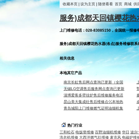
收藏本页
|
设为主页
|
随便看看
首页
商城
供
服务)成都天回镇樱花热
上门维修电话：028-83085150，全国统一报修电话
服务)成都天回镇樱花热水器(各点)服务维修联系
相关信息
本地其它产品
南京长虹售后网点查询已更新（全国
无锡LG空调售后服务网点查询已更新
淄博爱客多壁挂炉售后维修服务电话
昆山美大集成灶售后维修点巜本地热
青岛城阳上门维修燃气证明油烟机集
热门行业
三和松石
电饭煲维修
百野油烟机维修
华日
波尔
洗衣机维修
大西洋燃气灶维修
麦克风
电磁炉维